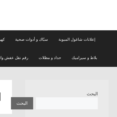
نتقل
لى
لمحتوى
إعلانات شاغول المبوبة
سبّاك و أدوات صحية
كهر
بلاط و سيراميك
حداد و مظلات
رقم نقل عفش واث
ا
البحث
البحث