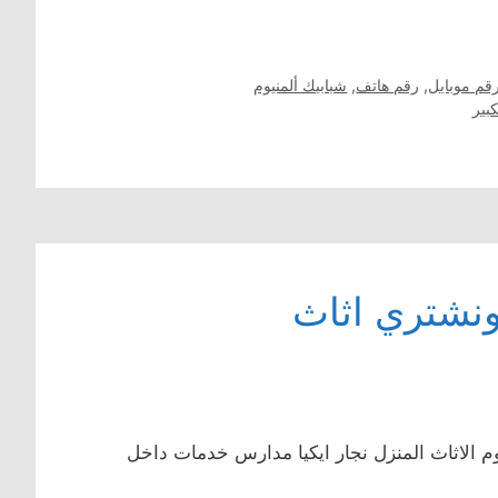
قم موبايل
,
رقم هاتف
,
شبابيك ألمنيوم
بير
نشتري اثاث
م الاثاث المنزل نجار ايكيا مدارس خدمات داخل