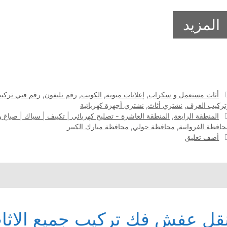
المزيد
التصنيفات
أثاث مستعمل و سكراب
,
إعلانات مبوبة
,
الكويت
,
رقم تليفون
,
رقم فني تركيب
تركيب الغرف
,
نشتري أثاث
,
نشتري أجهزة كهربائية
الوسوم
المنطقة الرابعة
,
المنطقة العاشرة - تصليح كهربائي | تكييف | سباك | صباغ و
حافظة الفروانية
,
محافظة حولي
,
محافظة مبارك الكبير
أضف تعليق
قل عفش فك تركيب جميع الاثاث