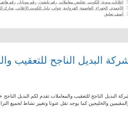
التصنيفات
إعلانات مبوبة
,
الكويت
,
تخليص معاملات
,
رقم تليفون
,
رقم موبايل
,
رقم هاتف
الوسوم
الأحمدي
,
الجهراء
,
العاصمة
,
الفروانية
,
حولي
,
دليل الكويت الإعلاني
,
مبارك الك
أضف تعليق
ركة البديل الناجح للتعقيب وال
ركة البديل الناجح للتعقيب والمعاملات تقدم لكم البديل الن
المقيمين والخليجين كما يوجد نقل عنونا وتغيير نشاط لجميع التر