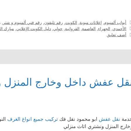
التصنيفات
أبواب ألمنيوم
,
إعلانات مبوبة
,
الكويت
,
رقم تليفون
,
رقم فني ألمنيوم و شتر
,
ر
الوسوم
الأحمدي
,
الجهراء
,
العاصمة
,
الفروانية
,
حولي
,
دليل الكويت الإعلاني
,
مبارك الك
أضف تعليق
قل عفش داخل وخارج المنزل و
دمة
نقل عفش
ابو محمود نقل فك
تركيب جميع انواع الغرف
النو
خارج المنزل ونشتري اثاث منزلي