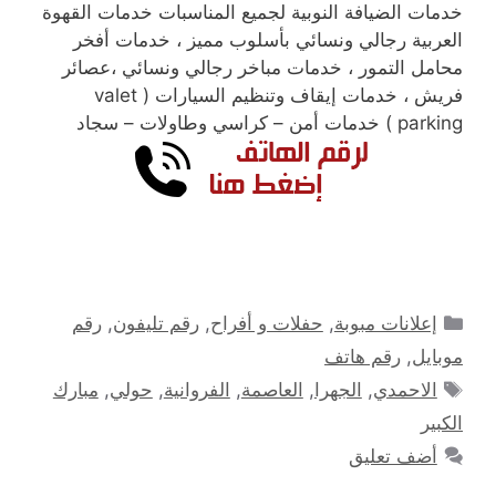
خدمات الضيافة النوبية لجميع المناسبات خدمات القهوة
العربية رجالي ونسائي بأسلوب مميز ، خدمات أفخر
محامل التمور ، خدمات مباخر رجالي ونسائي ،عصائر
فريش ، خدمات إيقاف وتنظيم السيارات ( valet
parking ) خدمات أمن – كراسي وطاولات – سجاد
التصنيفات
إعلانات مبوبة
,
حفلات و أفراح
,
رقم تليفون
,
رقم
موبايل
,
رقم هاتف
الوسوم
الاحمدي
,
الجهرا
,
العاصمة
,
الفروانية
,
حولي
,
مبارك
الكبير
أضف تعليق