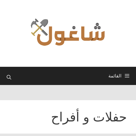
نتقل
لى
لمحتوى
القائمة
حفلات و أفراح