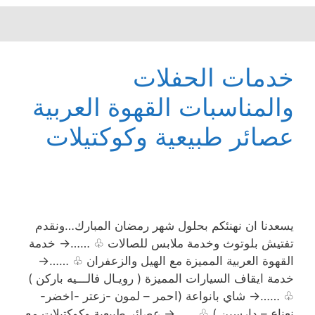
خدمات الحفلات
والمناسبات القهوة العربية
عصائر طبيعية وكوكتيلات
يسعدنا ان نهنئكم بحلول شهر رمضان المبارك…ونقدم
تفتيش بلوتوث وخدمة ملابس للصالات ♧ ……→ خدمة
القهوة العربية المميزة مع الهيل والزعفران ♧ ……→
خدمة ايقاف السيارات المميزة ( رويـال فالـــيه باركن )
♧ ……→ شاي بانواعة (احمر – لمون -زعتر -اخضر-
نعناع – دارسين ) ♧ ……→ عصائر طبيعية وكوكتيلات مع