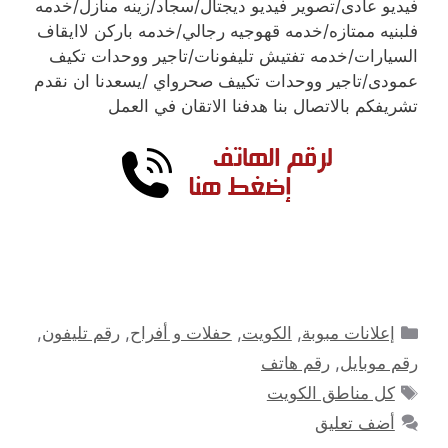
فيديو عادى/تصوير فيديو ديجتال/سجاد/زينه منازل/خدمه
فلبنيه ممتازه/خدمه قهوجيه رجالي/خدمه باركن لاايقاف
السيارات/خدمه تفتيش تليفونات/تاجير ووحدات تكيف
عمودى/تاجير ووحدات تكييف صحرواي /يسعدنا ان نقدم
تشريفكم بالاتصال بنا هدفنا الاتقان في العمل
التصنيفات
إعلانات مبوبة
,
الكويت
,
حفلات و أفراح
,
رقم تليفون
,
رقم موبايل
,
رقم هاتف
الوسوم
كل مناطق الكويت
أضف تعليق