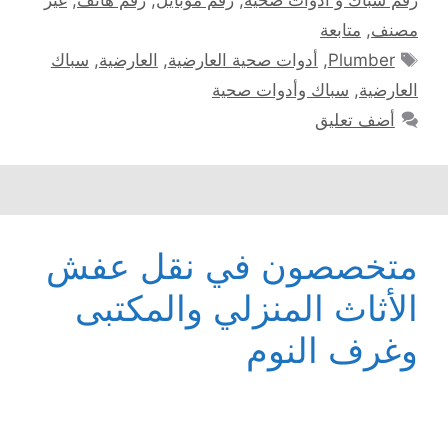
رقم سبّاك و أدوات صحية
,
رقم موبايل
,
رقم هاتف
,
غير
مصنف
,
متابعة
الوسوم
Plumber
,
أدوات صحية العارضية
,
العارضية
,
سباك
العارضية
,
سباك وأدوات صحية
أضف تعليق
متخصصون في نقل عفش
الأثاث المنزلي والمكتبى
وغرف النوم