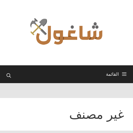
نتقل
لى
لمحتوى
القائمة
غير مصنف