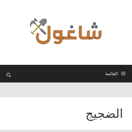
نتقل
لى
لمحتوى
القائمة
الضجيج