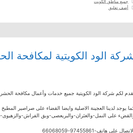
الوسوم
جميع مناطق الكويت
أضف تعليق
ركة الود الكويتية لمكافحة ا
قدم لكم شركة الود الكويتية جميع خدمات وأعمال مكافحة الحشر
ما يوجد لدينا العجينة الاصلية وايضا القضاء على صراصير المطبخ نه
القضء على النمل-والغئران-والبريعصى-وبق الفراش-والزهيوى-
اتصال على هاتف-97455861-66068059