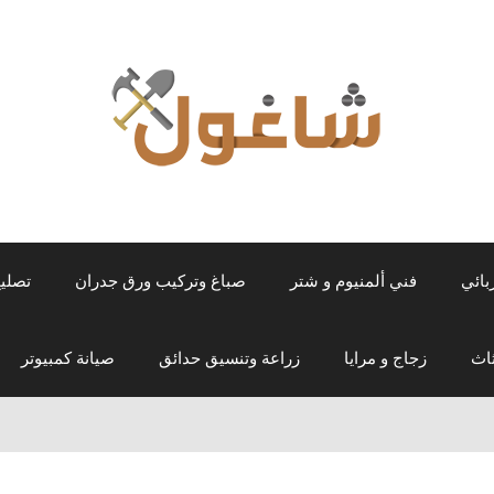
بائي
فني ألمنيوم و شتر
صباغ وتركيب ورق جدران
تصلي
اث
زجاج و مرايا
زراعة وتنسيق حدائق
صيانة كمبيوتر