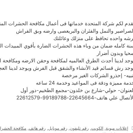
قدم لكم شركة المتحدة خدماتها فى أعمال مكافحة الحشرات المنز
لصراصير والنمل والفئران والبريعصى وارضه وبق الفراش
رشه واحده تحافظ على منزلك وعائلتك
نة كامله ضمان من وباء هذه الحشرات الضارة بأقوي المبيدات ال
حيا وبدون أضرار
وجد لدينا أجدث الطرق العالميه لمكافحة وحقن الارضه ومكافحة ا
وجد رش قسائم قيد الأنشاء والشقق قبل الفرش ويوجد لدينا العجي
نبيه- إحذرو الشركات الغير مرخصة
دمة مميزة ودقة فى المواعيد وخدمة 24 ساعه
لعنوان- حولي-شارع بن خلدون-مجمع الطخيم-دور أول
أتصال علي هاتف-22645664-99189788-22612579
التصنيفات
إعلانات مبوبة
,
الكويت
,
رقم تليفون
,
رقم موبايل
,
رقم هاتف
,
مكافحة الحشرا