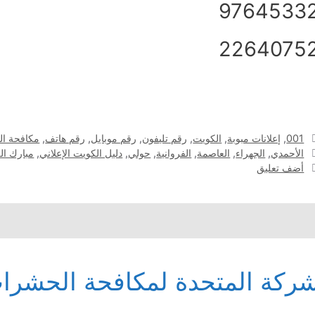
9764533
2264075
التصنيفات
001
,
إعلانات مبوبة
,
الكويت
,
رقم تليفون
,
رقم موبايل
,
رقم هاتف
,
مكافحة ا
الوسوم
الأحمدي
,
الجهراء
,
العاصمة
,
الفروانية
,
حولي
,
دليل الكويت الإعلاني
,
مبارك الك
أضف تعليق
ركة المتحدة لمكافحة الحشرا