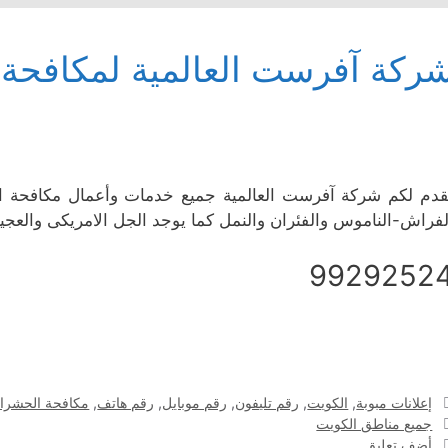
ركة آفرست العالمية لمكافحة
قدم لكم شركة آفرست العالمية جميع خدمات وأعمال مكافحة 
لفراش-الناموس والفئران والنمل كما يوجد الجل الامريكى والعجينة
9929252
التصنيفات
إعلانات مبوبة
,
الكويت
,
رقم تليفون
,
رقم موبايل
,
رقم هاتف
,
مكافحة الحشرا
الوسوم
جميع مناطق الكويت
أضف تعليق