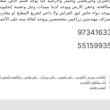
الفئران والبريعصى والنمل والارضيه كما يوجد قسم خاص لمعال
مكافحة، وحقن الارض ويوجد لدينا مبيدات وجل وعجينة إنجليوي
يوجد دواء خاص لبق الفراش ولا داعي لتفريغ المطبخ او مغادرة
شراف مهندسين زراعيين متخصصين ويوجد كفالة سنه على الأعما
9734163
5515993
التصنيفات
إعلانات مبوبة
,
الكويت
,
رقم تليفون
,
رقم موبايل
,
رقم هاتف
,
مكافحة الحشرا
الوسوم
كل مناطق الكويت
أضف تعليق