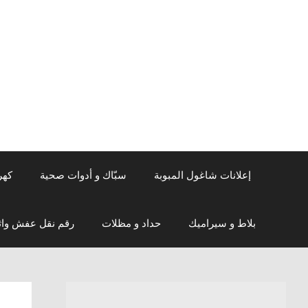
نتقل
لى
لمحتوى
إعلانات شاغول المبوبة
سبّاك و أدوات صحية
كهر
بلاط و سيراميك
حداد و مظلات
رقم نقل عفش واث